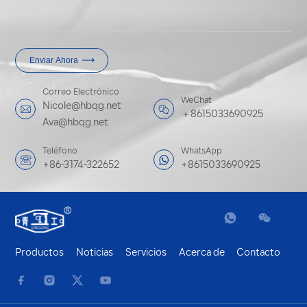
Enviar Ahora
Correo Electrónico
WeChat
Nicole@hbqg.net
＋8615033690925
Ava@hbqg.net
Teléfono
WhatsApp
+86-3174-322652
+8615033690925
Productos
Noticias
Servicios
Acerca de
Contacto