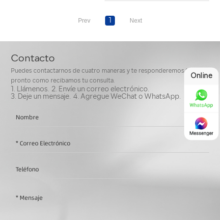
1
Contacto
Puedes contactarnos de cuatro maneras y te responderemos tan
Online
pronto como recibamos tu consulta.
1. Llámenos.
2. Envíe un correo electrónico.
3. Deje un mensaje.
4. Agregue WeChat o WhatsApp.